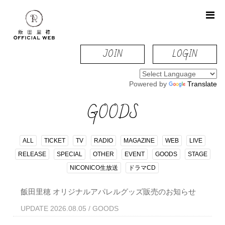
JOIN
LOGIN
Powered by
Translate
GOODS
ALL
TICKET
TV
RADIO
MAGAZINE
WEB
LIVE
RELEASE
SPECIAL
OTHER
EVENT
GOODS
STAGE
NICONICO生放送
ドラマCD
飯田里穂 オリジナルアパレルグッズ販売のお知らせ
UPDATE 2026.08.05 / GOODS